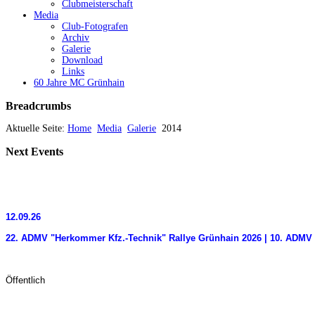
Clubmeisterschaft
Media
Club-Fotografen
Archiv
Galerie
Download
Links
60 Jahre MC Grünhain
Breadcrumbs
Aktuelle Seite:
Home
Media
Galerie
2014
Next
Events
12.09.26
22. ADMV "Herkommer Kfz.-Technik" Rallye Grünhain 2026 | 10. ADMV 
Öffentlich