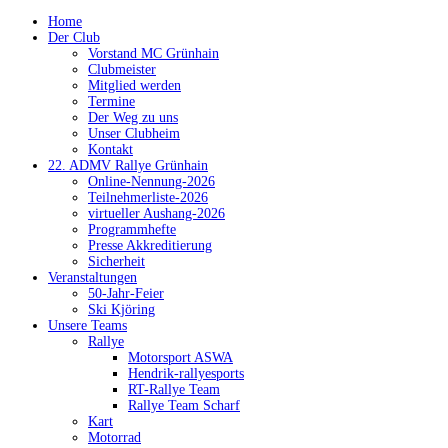
Home
Der Club
Vorstand MC Grünhain
Clubmeister
Mitglied werden
Termine
Der Weg zu uns
Unser Clubheim
Kontakt
22. ADMV Rallye Grünhain
Online-Nennung-2026
Teilnehmerliste-2026
virtueller Aushang-2026
Programmhefte
Presse Akkreditierung
Sicherheit
Veranstaltungen
50-Jahr-Feier
Ski Kjöring
Unsere Teams
Rallye
Motorsport ASWA
Hendrik-rallyesports
RT-Rallye Team
Rallye Team Scharf
Kart
Motorrad