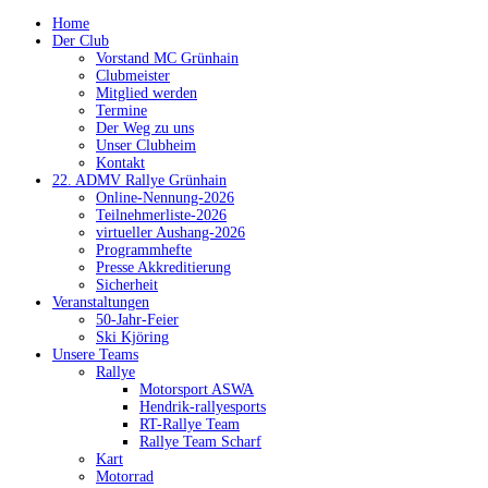
Home
Der Club
Vorstand MC Grünhain
Clubmeister
Mitglied werden
Termine
Der Weg zu uns
Unser Clubheim
Kontakt
22. ADMV Rallye Grünhain
Online-Nennung-2026
Teilnehmerliste-2026
virtueller Aushang-2026
Programmhefte
Presse Akkreditierung
Sicherheit
Veranstaltungen
50-Jahr-Feier
Ski Kjöring
Unsere Teams
Rallye
Motorsport ASWA
Hendrik-rallyesports
RT-Rallye Team
Rallye Team Scharf
Kart
Motorrad