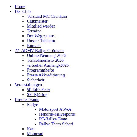
Home
Der Club
Vorstand MC Grünhain
Clubmeister
Mitglied werden
Termine
Der Weg zu uns
Unser Clubheim
Kontakt
22. ADMV Rallye Grünhain
Online-Nennung-2026
Teilnehmerliste-2026
virtueller Aushang-2026
Programmhefte
Presse Akkreditierung
Sicherheit
Veranstaltungen
50-Jahr-Feier
Ski Kjöring
Unsere Teams
Rallye
Motorsport ASWA
Hendrik-rallyesports
RT-Rallye Team
Rallye Team Scharf
Kart
Motorrad