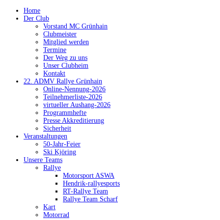
Home
Der Club
Vorstand MC Grünhain
Clubmeister
Mitglied werden
Termine
Der Weg zu uns
Unser Clubheim
Kontakt
22. ADMV Rallye Grünhain
Online-Nennung-2026
Teilnehmerliste-2026
virtueller Aushang-2026
Programmhefte
Presse Akkreditierung
Sicherheit
Veranstaltungen
50-Jahr-Feier
Ski Kjöring
Unsere Teams
Rallye
Motorsport ASWA
Hendrik-rallyesports
RT-Rallye Team
Rallye Team Scharf
Kart
Motorrad