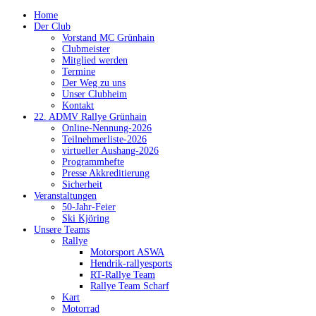
Home
Der Club
Vorstand MC Grünhain
Clubmeister
Mitglied werden
Termine
Der Weg zu uns
Unser Clubheim
Kontakt
22. ADMV Rallye Grünhain
Online-Nennung-2026
Teilnehmerliste-2026
virtueller Aushang-2026
Programmhefte
Presse Akkreditierung
Sicherheit
Veranstaltungen
50-Jahr-Feier
Ski Kjöring
Unsere Teams
Rallye
Motorsport ASWA
Hendrik-rallyesports
RT-Rallye Team
Rallye Team Scharf
Kart
Motorrad