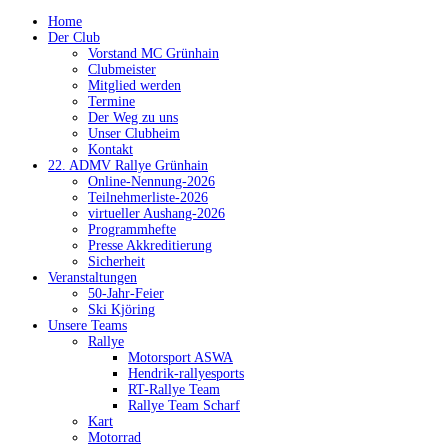
Home
Der Club
Vorstand MC Grünhain
Clubmeister
Mitglied werden
Termine
Der Weg zu uns
Unser Clubheim
Kontakt
22. ADMV Rallye Grünhain
Online-Nennung-2026
Teilnehmerliste-2026
virtueller Aushang-2026
Programmhefte
Presse Akkreditierung
Sicherheit
Veranstaltungen
50-Jahr-Feier
Ski Kjöring
Unsere Teams
Rallye
Motorsport ASWA
Hendrik-rallyesports
RT-Rallye Team
Rallye Team Scharf
Kart
Motorrad