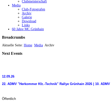
Clubmeisterschaft
Media
Club-Fotografen
Archiv
Galerie
Download
Links
60 Jahre MC Grünhain
Breadcrumbs
Aktuelle Seite:
Home
Media
Archiv
Next
Events
12.09.26
22. ADMV "Herkommer Kfz.-Technik" Rallye Grünhain 2026 | 10. ADMV 
Öffentlich