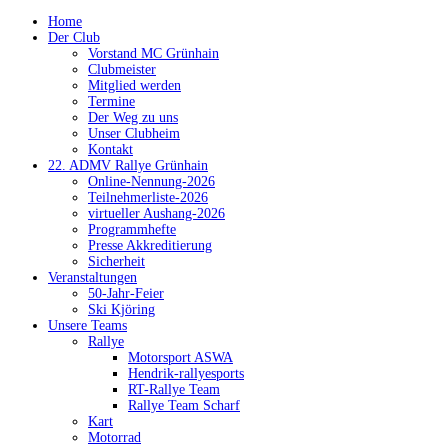
Home
Der Club
Vorstand MC Grünhain
Clubmeister
Mitglied werden
Termine
Der Weg zu uns
Unser Clubheim
Kontakt
22. ADMV Rallye Grünhain
Online-Nennung-2026
Teilnehmerliste-2026
virtueller Aushang-2026
Programmhefte
Presse Akkreditierung
Sicherheit
Veranstaltungen
50-Jahr-Feier
Ski Kjöring
Unsere Teams
Rallye
Motorsport ASWA
Hendrik-rallyesports
RT-Rallye Team
Rallye Team Scharf
Kart
Motorrad