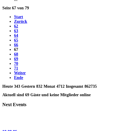
Seite 67 von 79
Start
Zurück
62
63
64
65
66
67
68
69
70
71
Weiter
Ende
Heute 343 Gestern 832 Monat 4712 Insgesamt 862735
Aktuell sind 69 Gäste und keine Mitglieder online
Next
Events