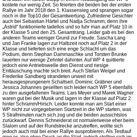
kostete nur wenig Zeit. So feierten die beiden bei der ersten
Rallye im Jahr 2018 den 1. Klassensieg und sprangen sogar
noch in die Top10 der Gesamtwertung. Zufriedene Gesichter
auch bei Sebastian Härtel und Nadja Schramm, denn ihre
„Astrid“ funktionierte tadellos und so fuhr man auf Platz 10 in
der Klasse 5 und den 25. Gesamtrang. Leider gab es bei den
anderen Teams weniger Grund zur Freude. Sascha Lang
und Jan Franke lagen zur Halbzeit noch auf Platz 2 in der
Klasse und lieferten sich eine enge Schlacht um das
Podium, denn Stephan Dammaschke und Torsten Brunke
lauerten nur wenige Zehntel dahinter. Auf WP 4 quittierte
jedoch eine Antriebswelle den Dienst und riesige
Enttäuschung machte sich breit. Auch Stefan Weigel und
Frederike Sandberg strandeten unweit mit
herausgesprungenem Schaltseil. Dominic Gräbner und
Jessica Johannes gesellten sich leider nach WP 5 ebenfalls
zu den ausgefallenen Teams. Lars Meyer und Marek Wagner
waren gut bei der Musik und lagen in der Klasse auf Platz 2
hinter Schramm/Hirsch. Leider konnte man am Start einer
WP nicht zur vorgegebenen Startzeit in die WP starten, was
5 Strafminuten nach sich zog und die beiden aussichtslos
zurückwarf. Dennis Schneiderat ist normalerweise eher beim
Slalom und auf der Rundstrecke anzutreffen, wollte sich
jedoch auch mal bei einer Rallye ausprobieren. Als Testlauf
ging es also ohne Druck an die Start, jedoch stellten sich im