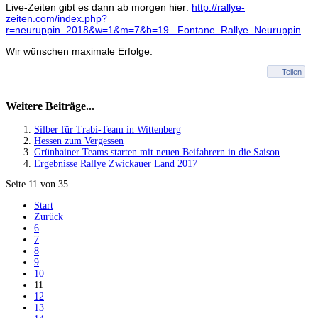
Live-Zeiten gibt es dann ab morgen hier:
http://rallye-
zeiten.com/index.php?
r=neuruppin_2018&w=1&m=7&b=19._Fontane_Rallye_Neuruppin
Wir wünschen maximale Erfolge.
Teilen
Weitere Beiträge...
Silber für Trabi-Team in Wittenberg
Hessen zum Vergessen
Grünhainer Teams starten mit neuen Beifahrern in die Saison
Ergebnisse Rallye Zwickauer Land 2017
Seite 11 von 35
Start
Zurück
6
7
8
9
10
11
12
13