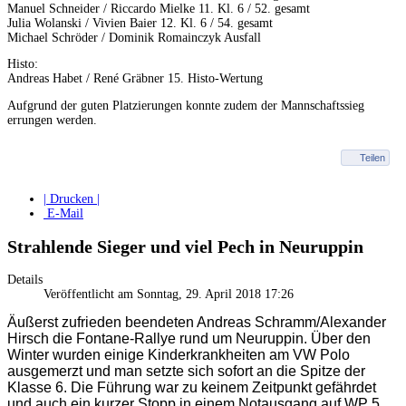
Manuel Schneider / Riccardo Mielke 11. Kl. 6 / 52. gesamt
Julia Wolanski / Vivien Baier 12. Kl. 6 / 54. gesamt
Michael Schröder / Dominik Romainczyk Ausfall
Histo:
Andreas Habet / René Gräbner 15. Histo-Wertung
Aufgrund der guten Platzierungen konnte zudem der Mannschaftssieg
errungen werden.
Teilen
| Drucken |
E-Mail
Strahlende Sieger und viel Pech in Neuruppin
Details
Veröffentlicht am Sonntag, 29. April 2018 17:26
Äußerst zufrieden beendeten Andreas Schramm/Alexander
Hirsch die Fontane-Rallye rund um Neuruppin. Über den
Winter wurden einige Kinderkrankheiten am VW Polo
ausgemerzt und man setzte sich sofort an die Spitze der
Klasse 6. Die Führung war zu keinem Zeitpunkt gefährdet
und auch ein kurzer Stopp in einem Notausgang auf WP 5