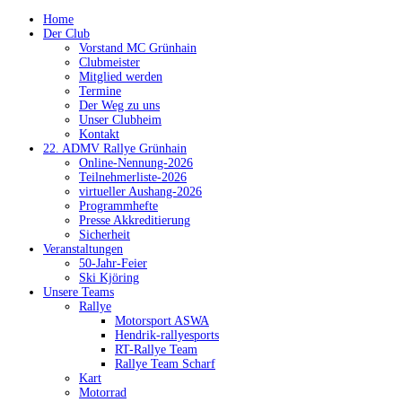
Home
Der Club
Vorstand MC Grünhain
Clubmeister
Mitglied werden
Termine
Der Weg zu uns
Unser Clubheim
Kontakt
22. ADMV Rallye Grünhain
Online-Nennung-2026
Teilnehmerliste-2026
virtueller Aushang-2026
Programmhefte
Presse Akkreditierung
Sicherheit
Veranstaltungen
50-Jahr-Feier
Ski Kjöring
Unsere Teams
Rallye
Motorsport ASWA
Hendrik-rallyesports
RT-Rallye Team
Rallye Team Scharf
Kart
Motorrad