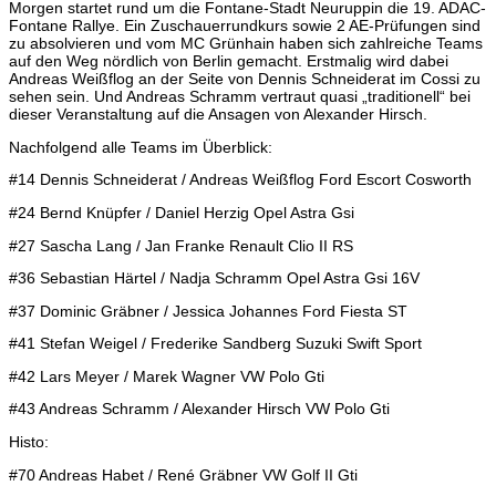
Morgen startet rund um die Fontane-Stadt Neuruppin die 19. ADAC-
Fontane Rallye. Ein Zuschauerrundkurs sowie 2 AE-Prüfungen sind
zu absolvieren und vom MC Grünhain haben sich zahlreiche Teams
auf den Weg nördlich von Berlin gemacht. Erstmalig wird dabei
Andreas Weißflog an der Seite von Dennis Schneiderat im Cossi zu
sehen sein. Und Andreas Schramm vertraut quasi „traditionell“ bei
dieser Veranstaltung auf die Ansagen von Alexander Hirsch.
Nachfolgend alle Teams im Überblick:
#14 Dennis Schneiderat / Andreas Weißflog Ford Escort Cosworth
#24 Bernd Knüpfer / Daniel Herzig Opel Astra Gsi
#27 Sascha Lang / Jan Franke Renault Clio II RS
#36 Sebastian Härtel / Nadja Schramm Opel Astra Gsi 16V
#37 Dominic Gräbner / Jessica Johannes Ford Fiesta ST
#41 Stefan Weigel / Frederike Sandberg Suzuki Swift Sport
#42 Lars Meyer / Marek Wagner VW Polo Gti
#43 Andreas Schramm / Alexander Hirsch VW Polo Gti
Histo:
#70 Andreas Habet / René Gräbner VW Golf II Gti