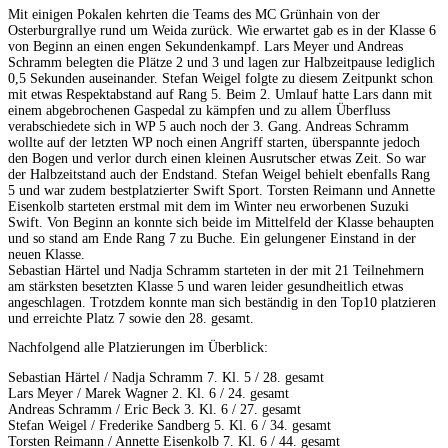
Mit einigen Pokalen kehrten die Teams des MC Grünhain von der
Osterburgrallye rund um Weida zurück. Wie erwartet gab es in der Klasse 6
von Beginn an einen engen Sekundenkampf. Lars Meyer und Andreas
Schramm belegten die Plätze 2 und 3 und lagen zur Halbzeitpause lediglich
0,5 Sekunden auseinander. Stefan Weigel folgte zu diesem Zeitpunkt schon
mit etwas Respektabstand auf Rang 5. Beim 2. Umlauf hatte Lars dann mit
einem abgebrochenen Gaspedal zu kämpfen und zu allem Überflus
s
verabschiedete sich in WP 5 auch noch der 3. Gang. Andreas Schramm
wollte auf der letzten WP noch einen Angriff starten, überspannte jedoch
den Bogen und verlor durch einen kleinen Ausrutscher etwas Zeit. So war
der Halbzeitstand auch der Endstand. Stefan Weigel behielt ebenfalls Rang
5 und war zudem bestplatzierter Swift Sport. Torsten Reimann und Annette
Eisenkolb starteten erstmal mit dem im Winter neu erworbenen Suzuki
Swift. Von Beginn an konnte sich beide im Mittelfeld der Klasse behaupten
und so stand am Ende Rang 7 zu Buche. Ein gelungener Einstand in der
neuen Klasse.
Sebastian Härtel und Nadja Schramm starteten in der mit 21 Teilnehmern
am stärksten besetzten Klasse 5 und waren leider gesundheitlich etwas
angeschlagen. Trotzdem konnte man sich beständig in den Top10 platzieren
und erreichte Platz 7 sowie den 28. gesamt.
Nachfolgend alle Platzierungen im Überblick:
Sebastian Härtel / Nadja Schramm 7. Kl. 5 / 28. gesamt
Lars Meyer / Marek Wagner 2. Kl. 6 / 24. gesamt
Andreas Schramm / Eric Beck 3. Kl. 6 / 27. gesamt
Stefan Weigel / Frederike Sandberg 5. Kl. 6 / 34. gesamt
Torsten Reimann / Annette Eisenkolb 7. Kl. 6 / 44. gesamt