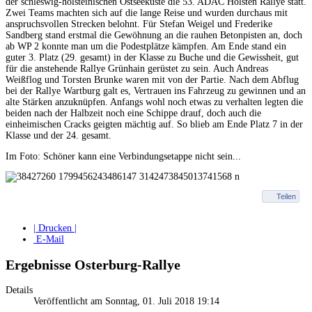
der schleswig-holsteinischen Ostseeküste die 53. ADAC Holsten Rallye statt.
Zwei Teams machten sich auf die lange Reise und wurden durchaus mit
anspruchsvollen Strecken belohnt. Für Stefan Weigel und Frederike
Sandberg stand erstmal die Gewöhnung an die rauhen Betonpisten an, doch
ab WP 2 konnte man um die Podestplätze kämpfen. Am Ende stand ein
guter 3. Platz (29. gesamt) in der Klasse zu Buche und die Gewissheit, gut
für die anstehende Rallye Grünhain gerüstet zu sein. Auch Andreas
Weißflog und Torsten Brunke waren mit von der Partie. Nach dem Abflug
bei der Rallye Wartburg galt es, Vertrauen ins Fahrzeug zu gewinnen und an
alte Stärken anzuknüpfen. Anfangs wohl noch etwas zu verhalten legten die
beiden nach der Halbzeit noch eine Schippe drauf, doch auch die
einheimischen Cracks geigten mächtig auf. So blieb am Ende Platz 7 in der
Klasse und der 24. gesamt.
Im Foto: Schöner kann eine Verbindungsetappe nicht sein...
Teilen
| Drucken |
E-Mail
Ergebnisse Osterburg-Rallye
Details
Veröffentlicht am Sonntag, 01. Juli 2018 19:14