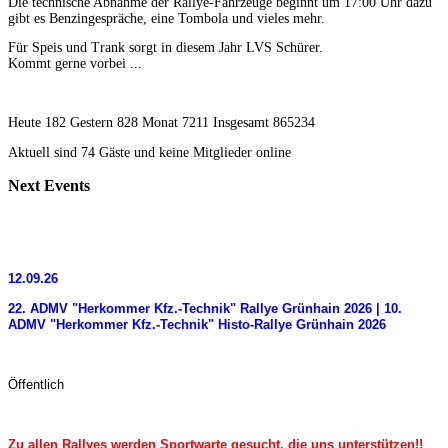
Die technische Abnahme der Rallye-Fahrzeuge beginnt um 17:00 Uhr dazu
gibt es Benzingespräche, eine Tombola und vieles mehr.
Für Speis und Trank sorgt in diesem Jahr LVS Schürer.
Kommt gerne vorbei ...
Heute 182 Gestern 828 Monat 7211 Insgesamt 865234
Aktuell sind 74 Gäste und keine Mitglieder online
Next
Events
12.09.26
22. ADMV "Herkommer Kfz.-Technik" Rallye Grünhain 2026 | 10.
ADMV "Herkommer Kfz.-Technik" Histo-Rallye Grünhain 2026
Öffentlich
Zu allen Rallyes werden Sportwarte gesucht, die uns unterstützen!!