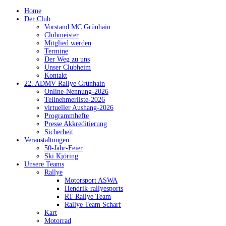
Home
Der Club
Vorstand MC Grünhain
Clubmeister
Mitglied werden
Termine
Der Weg zu uns
Unser Clubheim
Kontakt
22. ADMV Rallye Grünhain
Online-Nennung-2026
Teilnehmerliste-2026
virtueller Aushang-2026
Programmhefte
Presse Akkreditierung
Sicherheit
Veranstaltungen
50-Jahr-Feier
Ski Kjöring
Unsere Teams
Rallye
Motorsport ASWA
Hendrik-rallyesports
RT-Rallye Team
Rallye Team Scharf
Kart
Motorrad