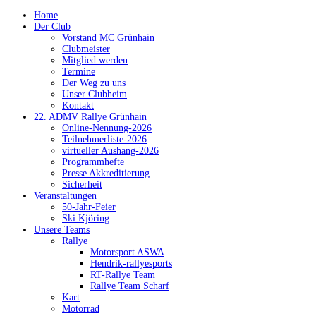
Home
Der Club
Vorstand MC Grünhain
Clubmeister
Mitglied werden
Termine
Der Weg zu uns
Unser Clubheim
Kontakt
22. ADMV Rallye Grünhain
Online-Nennung-2026
Teilnehmerliste-2026
virtueller Aushang-2026
Programmhefte
Presse Akkreditierung
Sicherheit
Veranstaltungen
50-Jahr-Feier
Ski Kjöring
Unsere Teams
Rallye
Motorsport ASWA
Hendrik-rallyesports
RT-Rallye Team
Rallye Team Scharf
Kart
Motorrad