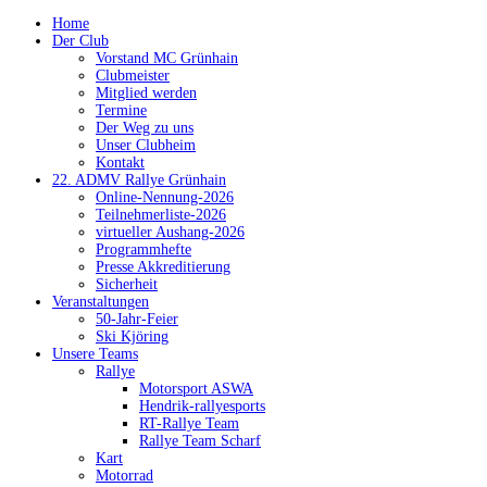
Home
Der Club
Vorstand MC Grünhain
Clubmeister
Mitglied werden
Termine
Der Weg zu uns
Unser Clubheim
Kontakt
22. ADMV Rallye Grünhain
Online-Nennung-2026
Teilnehmerliste-2026
virtueller Aushang-2026
Programmhefte
Presse Akkreditierung
Sicherheit
Veranstaltungen
50-Jahr-Feier
Ski Kjöring
Unsere Teams
Rallye
Motorsport ASWA
Hendrik-rallyesports
RT-Rallye Team
Rallye Team Scharf
Kart
Motorrad