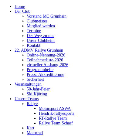
Home
Der Club
Vorstand MC Grünhain
Clubmeister
Mitglied werden
Termine
Der Weg zu uns
Unser Clubheim
Kontakt
22. ADMV Rallye Grünhain
Online-Nennung-2026
Teilnehmerliste-2026
virtueller Aushang-2026
Programmhefte
Presse Akkreditierung
Sicherheit
Veranstaltungen
50-Jahr-Feier
Ski Kjöring
Unsere Teams
Rallye
Motorsport ASWA
Hendrik-rallyesports
RT-Rallye Team
Rallye Team Scharf
Kart
Motorrad