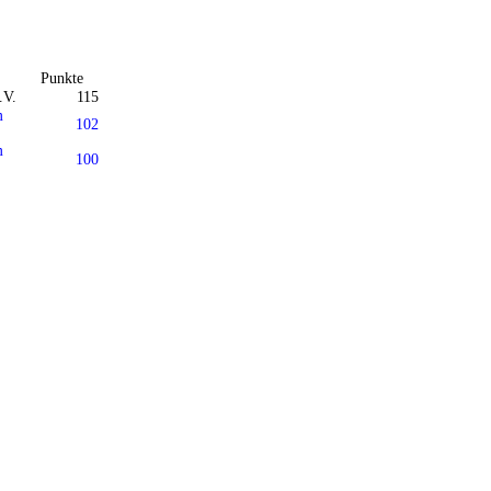
Punkte
.V.
115
m
102
m
100