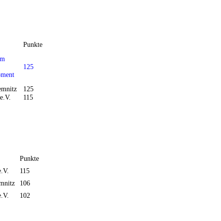
Punkte
im
125
pment
emnitz
125
e.V.
115
Punkte
.V.
115
mnitz
106
.V.
102