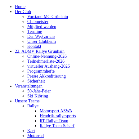
Home
Der Club
Vorstand MC Grünhain
Clubmeister
Mitglied werden
Termine
Der Weg zu uns
Unser Clubheim
Kontakt
22. ADMV Rallye Grünhain
Online-Nennung-2026
Teilnehmerliste-2026
virtueller Aushang-2026
Programmhefte
Presse Akkreditierung
Sicherheit
Veranstaltungen
50-Jahr-Feier
Ski Kjöring
Unsere Teams
Rallye
Motorsport ASWA
Hendrik-rallyesports
RT-Rallye Team
Rallye Team Scharf
Kart
Motorrad