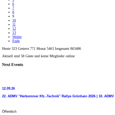
6
7
8
9
10
11
12
13
Weiter
Ende
Heute 323 Gestern 771 Monat 5463 Insgesamt 863486
Aktuell sind 58 Gäste und keine Mitglieder online
Next
Events
12.09.26
22. ADMV "Herkommer Kfz.-Technik" Rallye Grünhain 2026 | 10. ADMV 
Öffentlich