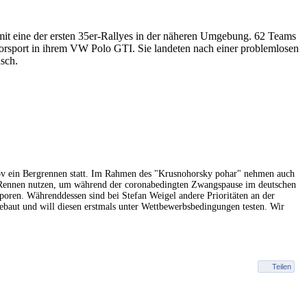
 eine der ersten 35er-Rallyes in der näheren Umgebung. 62 Teams
port in ihrem VW Polo GTI. Sie landeten nach einer problemlosen
sch.
ov ein Bergrennen statt. Im Rahmen des "Krusnohorsky pohar" nehmen auch
s Rennen nutzen, um während der coronabedingten Zwangspause im deutschen
poren. Währenddessen sind bei Stefan Weigel andere Prioritäten an der
ebaut und will diesen erstmals unter Wettbewerbsbedingungen testen. Wir
Teilen