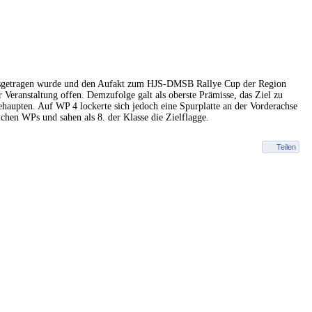
sgetragen wurde und den Aufakt zum HJS-DMSB Rallye Cup der Region
 Veranstaltung offen. Demzufolge galt als ob
erste Prämisse, das Ziel zu
ehaupten. Auf WP 4 lockerte sich jedoch eine Spurplatte an der Vorderachse
ichen WPs und sahen als 8. der Klasse die Zielflagge.
Teilen