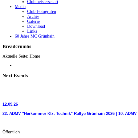
Clubmeisterschaft
Media
Club-Fotografen
Archiv
Galerie
Download
Links
60 Jahre MC Grünhain
Breadcrumbs
Aktuelle Seite:
Home
Next
Events
12.09.26
22. ADMV "Herkommer Kfz.-Technik" Rallye Grünhain 2026 | 10. ADMV 
Öffentlich