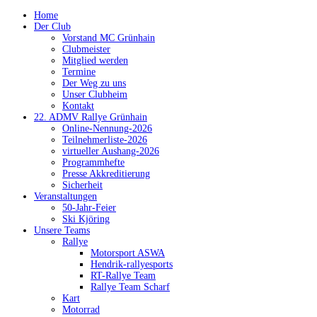
Home
Der Club
Vorstand MC Grünhain
Clubmeister
Mitglied werden
Termine
Der Weg zu uns
Unser Clubheim
Kontakt
22. ADMV Rallye Grünhain
Online-Nennung-2026
Teilnehmerliste-2026
virtueller Aushang-2026
Programmhefte
Presse Akkreditierung
Sicherheit
Veranstaltungen
50-Jahr-Feier
Ski Kjöring
Unsere Teams
Rallye
Motorsport ASWA
Hendrik-rallyesports
RT-Rallye Team
Rallye Team Scharf
Kart
Motorrad