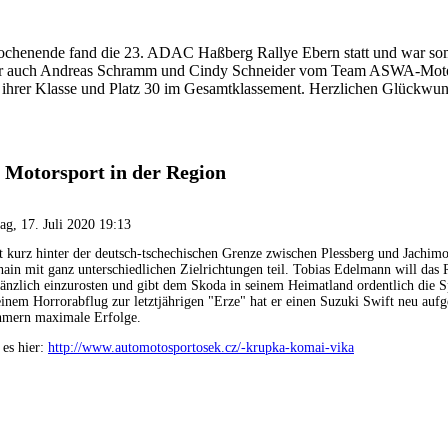
henende fand die 23. ADAC Haßberg Rallye Ebern statt und war somit
ter auch Andreas Schramm und Cindy Schneider vom Team ASWA-Motors
in ihrer Klasse und Platz 30 im Gesamtklassement. Herzlichen Glückwun
 Motorsport in der Region
tag, 17. Juli 2020 19:13
kurz hinter der deutsch-tschechischen Grenze zwischen Plessberg und Jachim
in mit ganz unterschiedlichen Zielrichtungen teil. Tobias Edelmann will da
änzlich einzurosten und gibt dem Skoda in seinem Heimatland ordentlich die S
nem Horrorabflug zur letztjährigen "Erze" hat er einen Suzuki Swift neu aufg
hmern maximale Erfolge.
 es hier:
http://www.automotosportosek.cz/-krupka-komai-vika