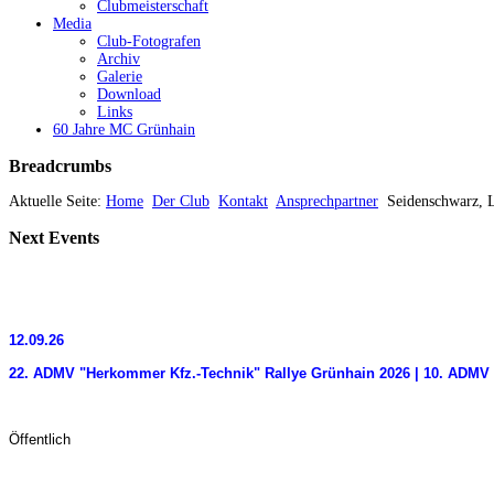
Clubmeisterschaft
Media
Club-Fotografen
Archiv
Galerie
Download
Links
60 Jahre MC Grünhain
Breadcrumbs
Aktuelle Seite:
Home
Der Club
Kontakt
Ansprechpartner
Seidenschwarz, 
Next
Events
12.09.26
22. ADMV "Herkommer Kfz.-Technik" Rallye Grünhain 2026 | 10. ADMV 
Öffentlich