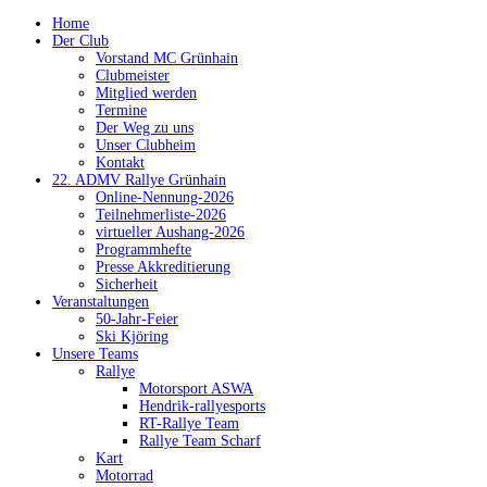
Home
Der Club
Vorstand MC Grünhain
Clubmeister
Mitglied werden
Termine
Der Weg zu uns
Unser Clubheim
Kontakt
22. ADMV Rallye Grünhain
Online-Nennung-2026
Teilnehmerliste-2026
virtueller Aushang-2026
Programmhefte
Presse Akkreditierung
Sicherheit
Veranstaltungen
50-Jahr-Feier
Ski Kjöring
Unsere Teams
Rallye
Motorsport ASWA
Hendrik-rallyesports
RT-Rallye Team
Rallye Team Scharf
Kart
Motorrad