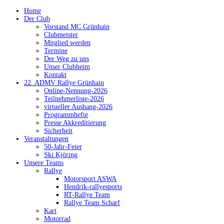
Home
Der Club
Vorstand MC Grünhain
Clubmeister
Mitglied werden
Termine
Der Weg zu uns
Unser Clubheim
Kontakt
22. ADMV Rallye Grünhain
Online-Nennung-2026
Teilnehmerliste-2026
virtueller Aushang-2026
Programmhefte
Presse Akkreditierung
Sicherheit
Veranstaltungen
50-Jahr-Feier
Ski Kjöring
Unsere Teams
Rallye
Motorsport ASWA
Hendrik-rallyesports
RT-Rallye Team
Rallye Team Scharf
Kart
Motorrad