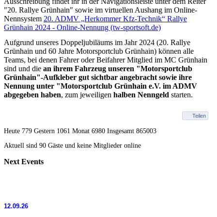
Ausschreibung findet ihr in der Navigationsleiste unter dem Reiter
"20. Rallye Grünhain" sowie im virtuellen Aushang im Online-
Nennsystem
20. ADMV „Herkommer Kfz-Technik“ Rallye
Grünhain 2024 - Online-Nennung (tw-sportsoft.de)
Aufgrund unseres Doppeljubiläums im Jahr 2024 (20. Rallye
Grünhain und 60 Jahre Motorsportclub Grünhain) können alle
Teams, bei denen Fahrer oder Beifahrer Mitglied im MC Grünhain
sind und die
an ihrem Fahrzeug unseren "Motorsportclub
Grünhain"-Aufkleber gut sichtbar angebracht sowie ihre
Nennung unter "Motorsportclub Grünhain e.V. im ADMV
abgegeben haben
, zum jeweiligen
halben Nenngeld
starten.
Teilen
Heute 779 Gestern 1061 Monat 6980 Insgesamt 865003
Aktuell sind 90 Gäste und keine Mitglieder online
Next
Events
12.09.26