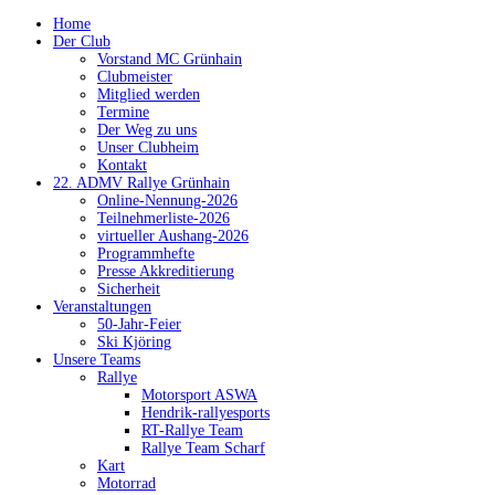
Home
Der Club
Vorstand MC Grünhain
Clubmeister
Mitglied werden
Termine
Der Weg zu uns
Unser Clubheim
Kontakt
22. ADMV Rallye Grünhain
Online-Nennung-2026
Teilnehmerliste-2026
virtueller Aushang-2026
Programmhefte
Presse Akkreditierung
Sicherheit
Veranstaltungen
50-Jahr-Feier
Ski Kjöring
Unsere Teams
Rallye
Motorsport ASWA
Hendrik-rallyesports
RT-Rallye Team
Rallye Team Scharf
Kart
Motorrad