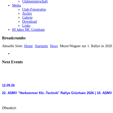
Clubmeisterschaft
Media
Club-Fotografen
Archiv
Galerie
Download
Links
60 Jahre MC Grünhain
Breadcrumbs
Aktuelle Seite:
Home
Startseite
News
Meyer/Wagner zur 1. Rallye in 2020
Next
Events
12.09.26
22. ADMV "Herkommer Kfz.-Technik" Rallye Grünhain 2026 | 10. ADMV 
Öffentlich