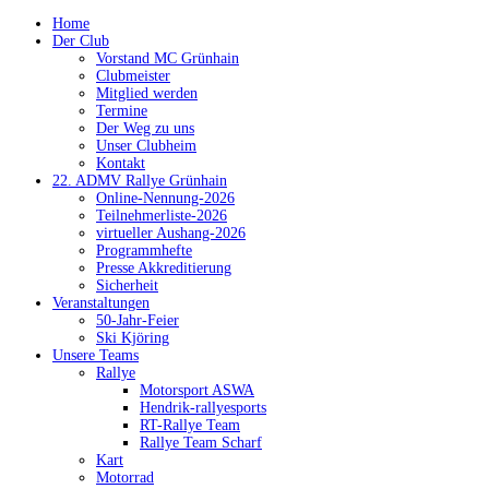
Home
Der Club
Vorstand MC Grünhain
Clubmeister
Mitglied werden
Termine
Der Weg zu uns
Unser Clubheim
Kontakt
22. ADMV Rallye Grünhain
Online-Nennung-2026
Teilnehmerliste-2026
virtueller Aushang-2026
Programmhefte
Presse Akkreditierung
Sicherheit
Veranstaltungen
50-Jahr-Feier
Ski Kjöring
Unsere Teams
Rallye
Motorsport ASWA
Hendrik-rallyesports
RT-Rallye Team
Rallye Team Scharf
Kart
Motorrad