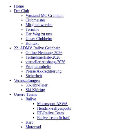
Home
Der Club
Vorstand MC Grünhain
Clubmeister
Mitglied werden
Termine
Der Weg zu uns
Unser Clubheim
Kontakt
22. ADMV Rallye Grünhain
Online-Nennung-2026
Teilnehmerliste-2026
virtueller Aushang-2026
Programmhefte
Presse Akkreditierung
Sicherheit
Veranstaltungen
50-Jahr-Feier
Ski Kjöring
Unsere Teams
Rallye
Motorsport ASWA
Hendrik-rallyesports
RT-Rallye Team
Rallye Team Scharf
Kart
Motorrad