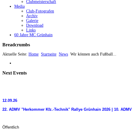
Clubmeisterschaft
Media
Club-Fotografen
Archiv
Galerie
Download
Links
60 Jahre MC Grünhain
Breadcrumbs
Aktuelle Seite:
Home
Startseite
News
Wir können auch Fußball...
Next
Events
12.09.26
22. ADMV "Herkommer Kfz.-Technik" Rallye Grünhain 2026 | 10. ADMV 
Öffentlich