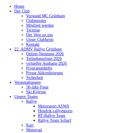
Home
Der Club
Vorstand MC Grünhain
Clubmeister
Mitglied werden
Termine
Der Weg zu uns
Unser Clubheim
Kontakt
22. ADMV Rallye Grünhain
Online-Nennung-2026
Teilnehmerliste-2026
virtueller Aushang-2026
Programmhefte
Presse Akkreditierung
Sicherheit
Veranstaltungen
50-Jahr-Feier
Ski Kjöring
Unsere Teams
Rallye
Motorsport ASWA
Hendrik-rallyesports
RT-Rallye Team
Rallye Team Scharf
Kart
Motorrad