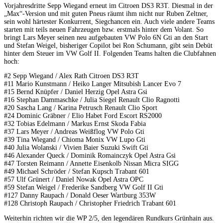
Vorjahresdritte Sepp Wiegand erneut im Citroen DS3 R3T. Diesmal in der
„Max“-Version und mit guten Pneus räumt ihm nicht nur Ruben Zeltner,
sein wohl härtester Konkurrent, Siegchancen ein. Auch viele ander
e Teams
starten mit teils neuen Fahrzeugen bzw. erstmals hinter dem Volant. So
bringt Lars Meyer seinen neu aufgebauten VW Polo 6N Gti an den Start
und Stefan Weigel, bisheriger Copilot bei Ron Schumann, gibt sein Debüt
hinter dem Steuer im VW Golf II. Folgenden Teams halten die Clubfahnen
hoch:
#2 Sepp Wiegand / Alex Rath Citroen DS3 R3T
#11 Mario Kunstmann / Heiko Langer Mitsubish Lancer Evo 7
#15 Bernd Knüpfer / Daniel Herzig Opel Astra Gsi
#16 Stephan Dammaschke / Julia Siegel Renault Clio Ragnotti
#20 Sascha Lang / Karina Petrusch Renault Clio Sport
#24 Dominic Gräbner / Elio Habet Ford Escort RS2000
#32 Tobias Edelmann / Markus Ernst Skoda Fabia
#37 Lars Meyer / Andreas Weißflog VW Polo Gti
#39 Tina Wiegand / Chioma Monix VW Lupo Gti
#40 Julia Wolanski / Vivien Baier Suzuki Swift Gti
#46 Alexander Queck / Dominik Romainczyk Opel Astra Gsi
#47 Torsten Reimann / Annette Eisenkolb Nissan Micra SIGG
#49 Michael Schröder / Stefan Kupsch Trabant 601
#57 Ulf Grünert / Daniel Nowak Opel Astra OPC
#59 Stefan Weigel / Frederike Sandberg VW Golf II Gti
#127 Danny Raupach / Donald Oeser Wartburg 353W
#128 Christoph Raupach / Christopher Friedrich Trabant 601
Weiterhin richten wir die WP 2/5, den legendären Rundkurs Grünhain aus.