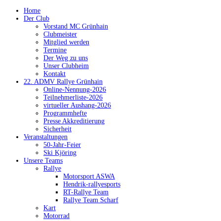
Home
Der Club
Vorstand MC Grünhain
Clubmeister
Mitglied werden
Termine
Der Weg zu uns
Unser Clubheim
Kontakt
22. ADMV Rallye Grünhain
Online-Nennung-2026
Teilnehmerliste-2026
virtueller Aushang-2026
Programmhefte
Presse Akkreditierung
Sicherheit
Veranstaltungen
50-Jahr-Feier
Ski Kjöring
Unsere Teams
Rallye
Motorsport ASWA
Hendrik-rallyesports
RT-Rallye Team
Rallye Team Scharf
Kart
Motorrad