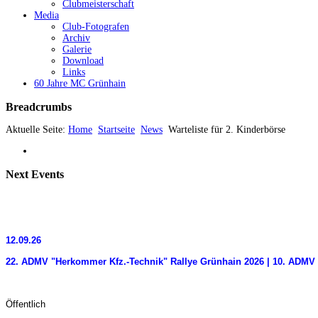
Clubmeisterschaft
Media
Club-Fotografen
Archiv
Galerie
Download
Links
60 Jahre MC Grünhain
Breadcrumbs
Aktuelle Seite:
Home
Startseite
News
Warteliste für 2. Kinderbörse
Next
Events
12.09.26
22. ADMV "Herkommer Kfz.-Technik" Rallye Grünhain 2026 | 10. ADMV 
Öffentlich