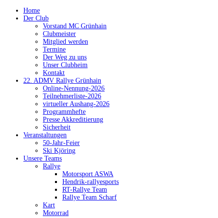
Home
Der Club
Vorstand MC Grünhain
Clubmeister
Mitglied werden
Termine
Der Weg zu uns
Unser Clubheim
Kontakt
22. ADMV Rallye Grünhain
Online-Nennung-2026
Teilnehmerliste-2026
virtueller Aushang-2026
Programmhefte
Presse Akkreditierung
Sicherheit
Veranstaltungen
50-Jahr-Feier
Ski Kjöring
Unsere Teams
Rallye
Motorsport ASWA
Hendrik-rallyesports
RT-Rallye Team
Rallye Team Scharf
Kart
Motorrad