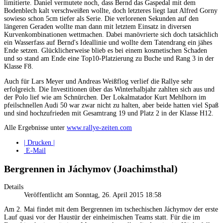
limitierte. Daniel vermutete noch, dass Bernd das Gaspedal mit dem
Bodenblech kalt verschweißen wollte, doch letzteres liegt laut Alfred Gorny
sowieso schon 5cm tiefer als Serie. Die verlorenen Sekunden auf den
längeren Geraden wollte man dann mit letztem Einsatz in diversen
Kurvenkombinationen wettmachen. Dabei manövrierte sich doch tatsächlich
ein Wasserfass auf Bernd's Ideallinie und wollte dem Tatendrang ein jähes
Ende setzen. Glücklicherweise blieb es bei einem kosmetischen Schaden
und so stand am Ende eine Top10-Platzierung zu Buche und Rang 3 in der
Klasse F8.
Auch für Lars Meyer und Andreas Weißflog verlief die Rallye sehr
erfolgreich. Die Investitionen über das Winterhalbjahr zahlten sich aus und
der Polo lief wie am Schnürchen. Der Lokalmatador Kurt Mehlhorn im
pfeilschnellen Audi 50 war zwar nicht zu halten, aber beide hatten viel Spaß
und sind hochzufrieden mit Gesamtrang 19 und Platz 2 in der Klasse H12.
Alle Ergebnisse unter
www.rallye-zeiten.com
| Drucken |
E-Mail
Bergrennen in Jáchymov (Joachimsthal)
Details
Veröffentlicht am Sonntag, 26. April 2015 18:58
Am 2. Mai findet mit dem Bergrennen im tschechischen Jáchymov der erste
Lauf quasi vor der Haustür der einheimischen Teams statt. Für die im