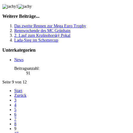
Weitere Beiträge...
Das zweite Rennen zur Mega Euro Trophy
Rennwochende des MC Grünhain
2. Lauf zum Krušnohorský Pokal
Lada-Sieg im Schottercup
Unterkategorien
News
Beitragsanzahl:
91
Seite 9 von 12
Start
Zurück
3
4
5
6
7
8
9