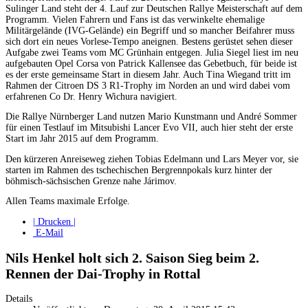
Sulinger Land steht der 4. Lauf zur Deutschen Rallye Meisterschaft auf dem
Programm. Vielen Fahrern und Fans ist das verwinkelte ehemalige
Militärgelände (IVG-Gelände) ein Begriff und so mancher Beifahrer muss
sich dort ein neues Vorlese-Tempo aneignen. Bestens gerüstet sehen dieser
Aufgabe zwei Teams vom MC Grünhain entgegen. Julia Siegel liest im neu
aufgebauten Opel Corsa von Patrick Kallensee das Gebetbuch, für beide ist
es der erste gemeinsame Start in diesem Jahr. Auch Tina Wiegand tritt im
Rahmen der Citroen DS 3 R1-Trophy im Norden an und wird dabei vom
erfahrenen Co Dr. Henry Wichura navigiert.
Die Rallye Nürnberger Land nutzen Mario Kunstmann und André Sommer
für einen Testlauf im Mitsubishi Lancer Evo VII, auch hier steht der erste
Start im Jahr 2015 auf dem Programm.
Den kürzeren Anreiseweg ziehen Tobias Edelmann und Lars Meyer vor, sie
starten im Rahmen des tschechischen Bergrennpokals kurz hinter der
böhmisch-sächsischen Grenze nahe Járimov.
Allen Teams maximale Erfolge.
| Drucken |
E-Mail
Nils Henkel holt sich 2. Saison Sieg beim 2.
Rennen der Dai-Trophy in Rottal
Details