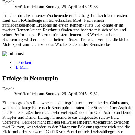
Details
Veröffentlicht am Sonntag, 26. April 2015 19:58
Ein eher durchwachsenes Wochenende erlebte Jörg Trültzsch beim ersten
Lauf zur FR-Challenge im tschechischen Most. Nach einem
zufriedenstellenden Ergebnis im ersten Rennen (Platz 15) konnte er im
zweiten Rennen keinen Rhythmus finden und haderte mit sich selbst und
seiner Performance. Bis zum nächsten Rennen in 3 Wochen auf dem
Sachsenring wird er an sich arbeiten müssen. Trotzdem verlebte die kleine
Motorsportfamilie ein schönes Wochenende an der Rennstrecke.
| Drucken |
E-Mail
Erfolge in Neuruppin
Details
Veröffentlicht am Sonntag, 26. April 2015 19:32
Ein erfolgreiches Rennwochenende liegt hinter unseren beiden Clubteams,
welche die lange Reise nach Neuruppin antraten. Die Strecken über Asphalt-
und Plattenstraßen bereiteten sehr viel Spaß, doch im Opel Astra von Bernd
Knüpfer und Daniel Herzig harmonierte das eingebaute, relativ kurz
übersetzte, Getriebe nicht mit den teilweise längeren Abschnitten zwischen
zwei Kurven, was wiederum den Motor zur Belastungsgrenze trieb und die
Elektronik den schweren Gasfuß von Bernd mittels Drehzahlbegrenzer