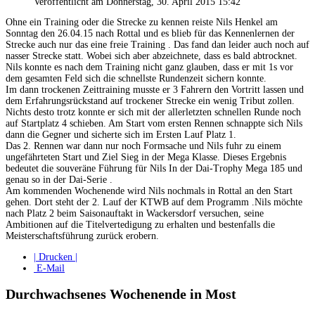
Veröffentlicht am Donnerstag, 30. April 2015 15:42
Ohne ein Training oder die Strecke zu kennen reiste Nils Henkel am
Sonntag den 26.04.15 nach Rottal und es blieb für das Kennenlernen der
Strecke auch nur das eine freie Training . Das fand dan leider auch noch auf
nasser Strecke statt. Wobei sich aber abzeichnete, dass es bald abtrocknet.
Nils konnte es nach dem Training nicht ganz glauben, dass er mit 1s vor
dem gesamten Feld sich die schnellste Rundenzeit sichern konnte.
Im dann trockenen Zeittraining musste er 3 Fahrern den Vortritt lassen und
dem Erfahrungsrückstand auf trockener Strecke ein wenig Tribut zollen.
Nichts desto trotz konnte er sich mit der allerletzten schnellen Runde noch
auf Startplatz 4 schieben. Am Start vom ersten Rennen schnappte sich Nils
dann die Gegner und sicherte sich im Ersten Lauf Platz 1.
Das 2. Rennen war dann nur noch Formsache und Nils fuhr zu einem
ungefährteten Start und Ziel Sieg in der Mega Klasse. Dieses Ergebnis
bedeutet die souveräne Führung für Nils In der Dai-Trophy Mega 185 und
genau so in der Dai-Serie .
Am kommenden Wochenende wird Nils nochmals in Rottal an den Start
gehen. Dort steht der 2. Lauf der KTWB auf dem Programm .Nils möchte
nach Platz 2 beim Saisonauftakt in Wackersdorf versuchen, seine
Ambitionen auf die Titelvertedigung zu erhalten und bestenfalls die
Meisterschaftsführung zurück erobern.
| Drucken |
E-Mail
Durchwachsenes Wochenende in Most