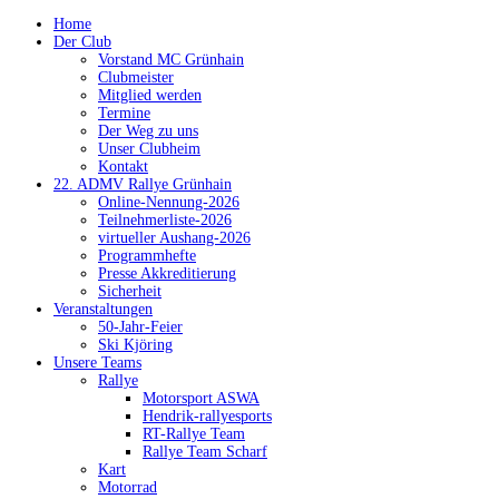
Home
Der Club
Vorstand MC Grünhain
Clubmeister
Mitglied werden
Termine
Der Weg zu uns
Unser Clubheim
Kontakt
22. ADMV Rallye Grünhain
Online-Nennung-2026
Teilnehmerliste-2026
virtueller Aushang-2026
Programmhefte
Presse Akkreditierung
Sicherheit
Veranstaltungen
50-Jahr-Feier
Ski Kjöring
Unsere Teams
Rallye
Motorsport ASWA
Hendrik-rallyesports
RT-Rallye Team
Rallye Team Scharf
Kart
Motorrad