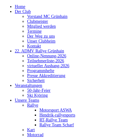
Home
Der Club
Vorstand MC Grünhain
Clubmeister
Mitglied werden
Termine
Der Weg zu uns
Unser Clubheim
Kontakt
22. ADMV Rallye Grünhain
Online-Nennung-2026
Teilnehmerliste-2026
virtueller Aushang-2026
Programmhefte
Presse Akkreditierung
Sicherheit
Veranstaltungen
50-Jahr-Feier
Ski Kjöring
Unsere Teams
Rallye
Motorsport ASWA
Hendrik-rallyesports
RT-Rallye Team
Rallye Team Scharf
Kart
Motorrad