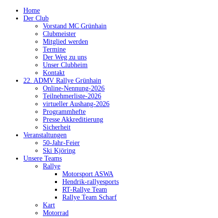
Home
Der Club
Vorstand MC Grünhain
Clubmeister
Mitglied werden
Termine
Der Weg zu uns
Unser Clubheim
Kontakt
22. ADMV Rallye Grünhain
Online-Nennung-2026
Teilnehmerliste-2026
virtueller Aushang-2026
Programmhefte
Presse Akkreditierung
Sicherheit
Veranstaltungen
50-Jahr-Feier
Ski Kjöring
Unsere Teams
Rallye
Motorsport ASWA
Hendrik-rallyesports
RT-Rallye Team
Rallye Team Scharf
Kart
Motorrad