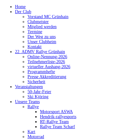
Home
Der Club
Vorstand MC Grünhain
Clubmeister
Mitglied werden
Termine
Der Weg zu uns
Unser Clubheim
Kontakt
22. ADMV Rallye Grünhain
Online-Nennung-2026
Teilnehmerliste-2026
virtueller Aushang-2026
Programmhefte
Presse Akkreditierung
Sicherheit
Veranstaltungen
50-Jahr-Feier
Ski Kjöring
Unsere Teams
Rallye
Motorsport ASWA
Hendrik-rallyesports
RT-Rallye Team
Rallye Team Scharf
Kart
Motorrad