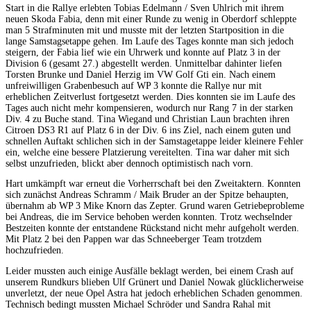
Start in die Rallye erlebten Tobias Edelmann / Sven Uhlrich mit ihrem
neuen Skoda Fabia, denn mit einer Runde zu wenig in Oberdorf schleppte
man 5 Strafminuten mit und musste mit der letzten Startposition in die
lange Samstagsetappe gehen. Im Laufe des Tages konnte man sich jedoch
steigern, der Fabia lief wie ein Uhrwerk und konnte auf Platz 3 in der
Division 6 (gesamt 27.) abgestellt werden. Unmittelbar dahinter liefen
Torsten Brunke und Daniel Herzig im VW Golf Gti ein. Nach einem
unfreiwilligen Grabenbesuch auf WP 3 konnte die Rallye nur mit
erheblichen Zeitverlust fortgesetzt werden. Dies konnten sie im Laufe des
Tages auch nicht mehr kompensieren, wodurch nur Rang 7 in der starken
Div. 4 zu Buche stand. Tina Wiegand und Christian Laun brachten ihren
Citroen DS3 R1 auf Platz 6 in der Div. 6 ins Ziel, nach einem guten und
schnellen Auftakt schlichen sich in der Samstagetappe leider kleinere Fehler
ein, welche eine bessere Platzierung vereitelten. Tina war daher mit sich
selbst unzufrieden, blickt aber dennoch optimistisch nach vorn.
Hart umkämpft war erneut die Vorherrschaft bei den Zweitaktern. Konnten
sich zunächst Andreas Schramm / Maik Bruder an der Spitze behaupten,
übernahm ab WP 3 Mike Knorn das Zepter. Grund waren Getriebeprobleme
bei Andreas, die im Service behoben werden konnten. Trotz wechselnder
Bestzeiten konnte der entstandene Rückstand nicht mehr aufgeholt werden.
Mit Platz 2 bei den Pappen war das Schneeberger Team trotzdem
hochzufrieden.
Leider mussten auch einige Ausfälle beklagt werden, bei einem Crash auf
unserem Rundkurs blieben Ulf Grünert und Daniel Nowak glücklicherweise
unverletzt, der neue Opel Astra hat jedoch erheblichen Schaden genommen.
Technisch bedingt mussten Michael Schröder und Sandra Rahal mit