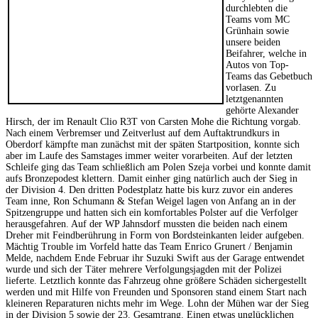
durchlebten die
Teams vom MC
Grünhain sowie
unsere beiden
Beifahrer, welche in
Autos von Top-
Teams das Gebetbuch
vorlasen. Zu
letztgenannten
gehörte Alexander
Hirsch, der im Renault Clio R3T von Carsten Mohe die Richtung vorgab.
Nach einem Verbremser und Zeitverlust auf dem Auftaktrundkurs in
Oberdorf kämpfte man zunächst mit der späten Startposition, konnte sich
aber im Laufe des Samstages immer weiter vorarbeiten. Auf der letzten
Schleife ging das Team schließlich am Polen Szeja vorbei und konnte damit
aufs Bronzepodest klettern. Damit einher ging natürlich auch der Sieg in
der Division 4. Den dritten Podestplatz hatte bis kurz zuvor ein anderes
Team inne, Ron Schumann & Stefan Weigel lagen von Anfang an in der
Spitzengruppe und hatten sich ein komfortables Polster auf die Verfolger
herausgefahren. Auf der WP Jahnsdorf mussten die beiden nach einem
Dreher mit Feindberührung in Form von Bordsteinkanten leider aufgeben.
Mächtig Trouble im Vorfeld hatte das Team Enrico Grunert / Benjamin
Melde, nachdem Ende Februar ihr Suzuki Swift aus der Garage entwendet
wurde und sich der Täter mehrere Verfolgungsjagden mit der Polizei
lieferte. Letztlich konnte das Fahrzeug ohne größere Schäden sichergestellt
werden und mit Hilfe von Freunden und Sponsoren stand einem Start nach
kleineren Reparaturen nichts mehr im Wege. Lohn der Mühen war der Sieg
in der Division 5 sowie der 23. Gesamtrang. Einen etwas unglücklichen