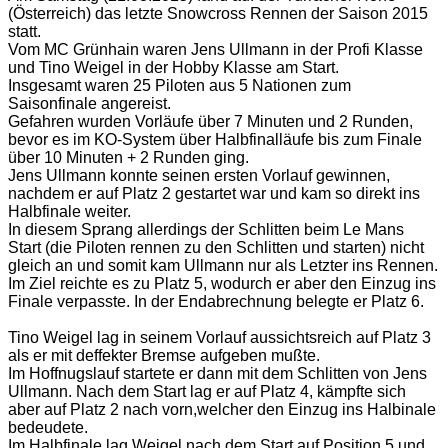
(Österreich) das letzte Snowcross Rennen der Saison 2015
statt.
Vom MC Grünhain waren Jens Ullmann in der Profi Klasse
und Tino Weigel in der Hobby Klasse am Start.
Insgesamt waren 25 Piloten aus 5 Nationen zum
Saisonfinale angereist.
Gefahren wurden Vorläufe über 7 Minuten und 2 Runden,
bevor es im KO-System über Halbfinalläufe bis zum Finale
über 10 Minuten + 2 Runden ging.
Jens Ullmann konnte seinen ersten Vorlauf gewinnen,
nachdem er auf Platz 2 gestartet war und kam so direkt ins
Halbfinale weiter.
In diesem Sprang allerdings der Schlitten beim Le Mans
Start (die Piloten rennen zu den Schlitten und starten) nicht
gleich an und somit kam Ullmann nur als Letzter ins Rennen.
Im Ziel reichte es zu Platz 5, wodurch er aber den Einzug ins
Finale verpasste. In der Endabrechnung belegte er Platz 6.
Tino Weigel lag in seinem Vorlauf aussichtsreich auf Platz 3
als er mit deffekter Bremse aufgeben mußte.
Im Hoffnugslauf startete er dann mit dem Schlitten von Jens
Ullmann. Nach dem Start lag er auf Platz 4, kämpfte sich
aber auf Platz 2 nach vorn,welcher den Einzug ins Halbinale
bedeudete.
Im Halbfinale lag Weigel nach dem Start auf Position 5 und