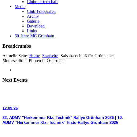
Clubmeisterschaft
Media
Club-Fotografen
Archiv
Galerie
Download
Links
60 Jahre MC Grünhain
Breadcrumbs
Aktuelle Seite:
Home
Startseite
Saisonabschluß für Grünhainer
Motorschlitten Piloten in Österreich
Next
Events
12.09.26
22. ADMV "Herkommer Kfz.-Technik" Rallye Grünhain 2026 | 10.
ADMV "Herkommer Kfz.-Technik" Histo-Rallye Grünhain 2026