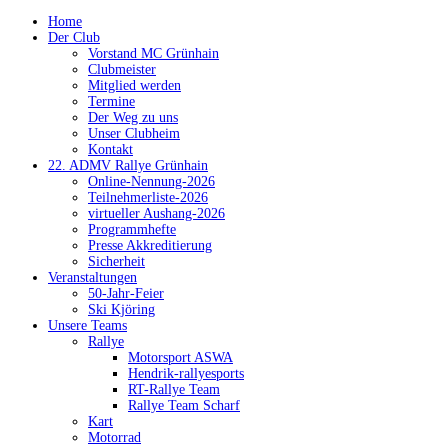
Home
Der Club
Vorstand MC Grünhain
Clubmeister
Mitglied werden
Termine
Der Weg zu uns
Unser Clubheim
Kontakt
22. ADMV Rallye Grünhain
Online-Nennung-2026
Teilnehmerliste-2026
virtueller Aushang-2026
Programmhefte
Presse Akkreditierung
Sicherheit
Veranstaltungen
50-Jahr-Feier
Ski Kjöring
Unsere Teams
Rallye
Motorsport ASWA
Hendrik-rallyesports
RT-Rallye Team
Rallye Team Scharf
Kart
Motorrad