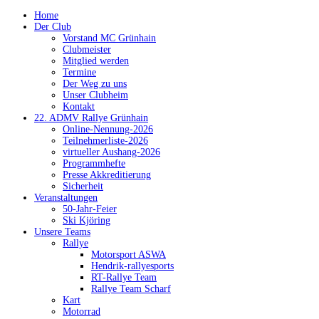
Home
Der Club
Vorstand MC Grünhain
Clubmeister
Mitglied werden
Termine
Der Weg zu uns
Unser Clubheim
Kontakt
22. ADMV Rallye Grünhain
Online-Nennung-2026
Teilnehmerliste-2026
virtueller Aushang-2026
Programmhefte
Presse Akkreditierung
Sicherheit
Veranstaltungen
50-Jahr-Feier
Ski Kjöring
Unsere Teams
Rallye
Motorsport ASWA
Hendrik-rallyesports
RT-Rallye Team
Rallye Team Scharf
Kart
Motorrad