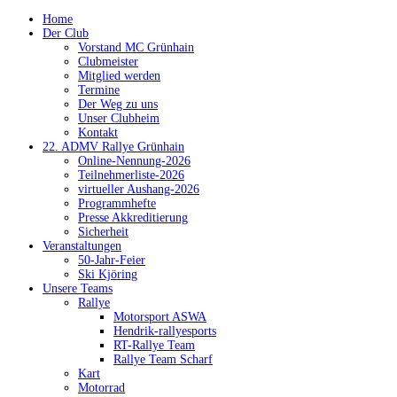
Home
Der Club
Vorstand MC Grünhain
Clubmeister
Mitglied werden
Termine
Der Weg zu uns
Unser Clubheim
Kontakt
22. ADMV Rallye Grünhain
Online-Nennung-2026
Teilnehmerliste-2026
virtueller Aushang-2026
Programmhefte
Presse Akkreditierung
Sicherheit
Veranstaltungen
50-Jahr-Feier
Ski Kjöring
Unsere Teams
Rallye
Motorsport ASWA
Hendrik-rallyesports
RT-Rallye Team
Rallye Team Scharf
Kart
Motorrad