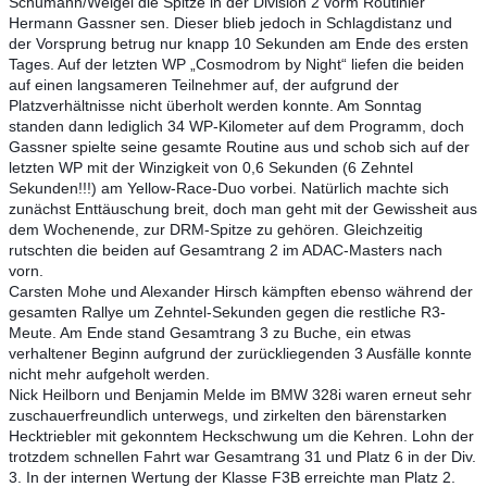
Schumann/Weigel die Spitze in der Division 2 vorm Routinier
Hermann Gassner sen. Dieser blieb jedoch in Schlagdistanz und
der Vorsprung betrug nur knapp 10 Sekunden am Ende des ersten
Tages. Auf der letzten WP „Cosmodrom by Night“ liefen die beiden
auf einen langsameren Teilnehmer auf, der aufgrund der
Platzverhältnisse nicht überholt werden konnte. Am Sonntag
standen dann lediglich 34 WP-Kilometer auf dem Programm, doch
Gassner spielte seine gesamte Routine aus und schob sich auf der
letzten WP mit der Winzigkeit von 0,6 Sekunden (6 Zehntel
Sekunden!!!) am Yellow-Race-Duo vorbei. Natürlich machte sich
zunächst Enttäuschung breit, doch man geht mit der Gewissheit aus
dem Wochenende, zur DRM-Spitze zu gehören. Gleichzeitig
rutschten die beiden auf Gesamtrang 2 im ADAC-Masters nach
vorn.
Carsten Mohe und Alexander Hirsch kämpften ebenso während der
gesamten Rallye um Zehntel-Sekunden gegen die restliche R3-
Meute. Am Ende stand Gesamtrang 3 zu Buche, ein etwas
verhaltener Beginn aufgrund der zurückliegenden 3 Ausfälle konnte
nicht mehr aufgeholt werden.
Nick Heilborn und Benjamin Melde im BMW 328i waren erneut sehr
zuschauerfreundlich unterwegs, und zirkelten den bärenstarken
Hecktriebler mit gekonntem Heckschwung um die Kehren. Lohn der
trotzdem schnellen Fahrt war Gesamtrang 31 und Platz 6 in der Div.
3. In der internen Wertung der Klasse F3B erreichte man Platz 2.