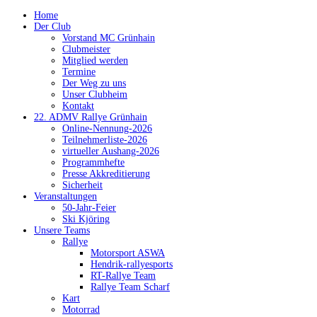
Home
Der Club
Vorstand MC Grünhain
Clubmeister
Mitglied werden
Termine
Der Weg zu uns
Unser Clubheim
Kontakt
22. ADMV Rallye Grünhain
Online-Nennung-2026
Teilnehmerliste-2026
virtueller Aushang-2026
Programmhefte
Presse Akkreditierung
Sicherheit
Veranstaltungen
50-Jahr-Feier
Ski Kjöring
Unsere Teams
Rallye
Motorsport ASWA
Hendrik-rallyesports
RT-Rallye Team
Rallye Team Scharf
Kart
Motorrad