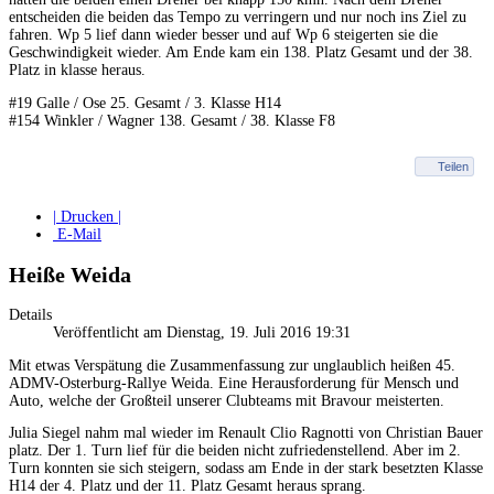
entscheiden die beiden das Tempo zu verringern und nur noch ins Ziel zu
fahren. Wp 5 lief dann wieder besser und auf Wp 6 steigerten sie die
Geschwindigkeit wieder. Am Ende kam ein 138. Platz Gesamt und der 38.
Platz in klasse heraus.
#19 Galle / Ose 25. Gesamt / 3. Klasse H14
#154 Winkler / Wagner 138. Gesamt / 38. Klasse F8
Teilen
| Drucken |
E-Mail
Heiße Weida
Details
Veröffentlicht am Dienstag, 19. Juli 2016 19:31
Mit etwas Verspätung die Zusammenfassung zur unglaublich heißen 45.
ADMV-Osterburg-Rallye Weida. Eine Herausforderung für Mensch und
Auto, welche der Großteil unserer Clubteams mit Bravour meisterten.
Julia Siegel nahm mal wieder im Renault Clio Ragnotti von Christian Bauer
platz. Der 1. Turn lief für die beiden nicht zufriedenstellend. Aber im 2.
Turn konnten sie sich steigern, sodass am Ende in der stark besetzten Klasse
H14 der 4. Platz und der 11. Platz Gesamt heraus spra
ng.