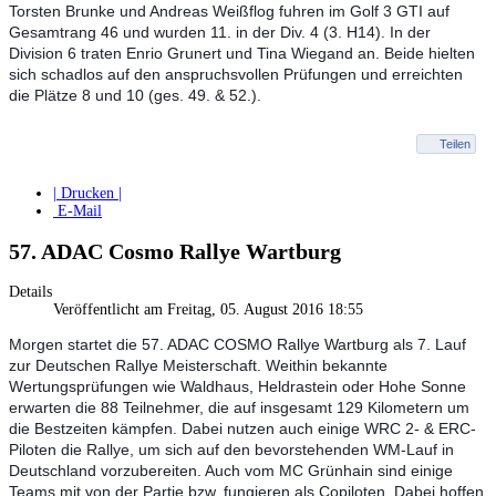
Torsten Brunke und Andreas Weißflog fuhren im Golf 3 GTI auf
Gesamtrang 46 und wurden 11. in der Div. 4 (3. H14). In der
Division 6 traten Enrio Grunert und Tina Wiegand an. Beide hielten
sich schadlos auf den anspruchsvollen Prüfungen und erreichten
die Plätze 8 und 10 (ges. 49. & 52.).
Teilen
| Drucken |
E-Mail
57. ADAC Cosmo Rallye Wartburg
Details
Veröffentlicht am Freitag, 05. August 2016 18:55
Morgen startet die 57. ADAC COSMO Rallye Wartburg als 7. Lauf
zur Deutschen Rallye Meisterschaft. Weithin bekannte
Wertungsprüfungen wie Waldhaus, Heldrastein oder Hohe Sonne
erwarten die 88 Teilnehmer, die auf insgesamt 129 Kilometern um
die Bestzeiten kämpfen. Dabei nutzen auch einige WRC 2- & ERC-
Piloten die Rallye, um sich auf den bevorstehenden WM-Lauf in
Deutschland vorzubereiten. Auch vom MC Grünhain sind einige
Teams mit von der Partie bzw. fungieren als Copiloten. Da
bei hoffen