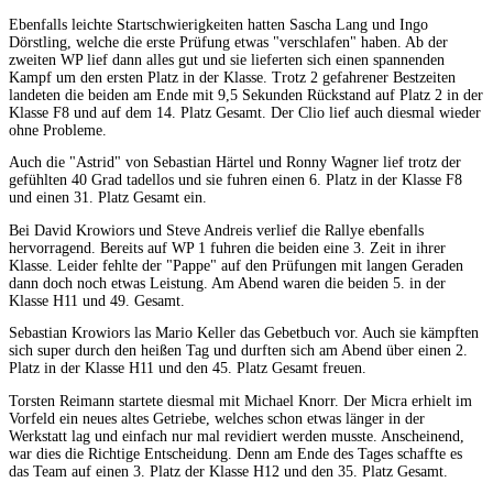
Ebenfalls leichte Startschwierigkeiten hatten Sascha Lang und Ingo
Dörstling, welche die erste Prüfung etwas "verschlafen" haben. Ab der
zweiten WP lief dann alles gut und sie lieferten sich einen spannenden
Kampf um den ersten Platz in der Klasse. Trotz 2 gefahrener Bestzeiten
landeten die beiden am Ende mit 9,5 Sekunden Rückstand auf Platz 2 in der
Klasse F8 und auf dem 14. Platz Gesamt. Der Clio lief auch diesmal wieder
ohne Probleme.
Auch die "Astrid" von Sebastian Härtel und Ronny Wagner lief trotz der
gefühlten 40 Grad tadellos und sie fuhren einen 6. Platz in der Klasse F8
und einen 31. Platz Gesamt ein.
Bei David Krowiors und Steve Andreis verlief die Rallye ebenfalls
hervorragend. Bereits auf WP 1 fuhren die beiden eine 3. Zeit in ihrer
Klasse. Leider fehlte der "Pappe" auf den Prüfungen mit langen Geraden
dann doch noch etwas Leistung. Am Abend waren die beiden 5. in der
Klasse H11 und 49. Gesamt.
Sebastian Krowiors las Mario Keller das Gebetbuch vor. Auch sie kämpften
sich super durch den heißen Tag und durften sich am Abend über einen 2.
Platz in der Klasse H11 und den 45. Platz Gesamt freuen.
Torsten Reimann startete diesmal mit Michael Knorr. Der Micra erhielt im
Vorfeld ein neues altes Getriebe, welches schon etwas länger in der
Werkstatt lag und einfach nur mal revidiert werden musste. Anscheinend,
war dies die Richtige Entscheidung. Denn am Ende des Tages schaffte es
das Team auf einen 3. Platz der Klasse H12 und den 35. Platz Gesamt.