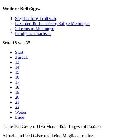
Weitere Beiträge...
Sieg für Jörg Trültzsch
Fazit der 39. Landsberg Rallye Meiningen
5 Teams in Meiningen
Erfolge zur Sachsen
Seite 18 von 35
Start
Zurück
13
14
15
16
17
18
19
20
21
22
Weiter
Ende
Heute 308 Gestern 1196 Monat 8533 Insgesamt 866556
Aktuell sind 209 Gäste und keine Mitglieder online