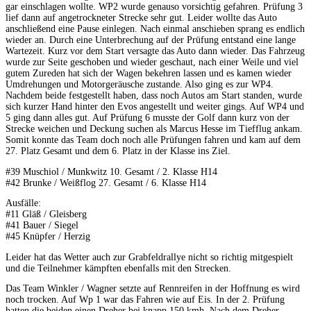
gar einschlagen wollte. WP2 wurde genauso vorsichtig gefahren. Prüfung 3
lief dann auf angetrockneter Strecke sehr gut. Leider wollte das Auto
anschließend eine Pause einlegen. Nach einmal anschieben sprang es endlich
wieder an. Durch eine Unterbrechung auf der Prüfung entstand eine lange
Wartezeit. Kurz vor dem Start versagte das Auto dann wieder. Das Fahrzeug
wurde zur Seite geschoben und wieder geschaut, nach einer Weile und viel
gutem Zureden hat sich der Wagen bekehren lassen und es kamen wieder
Umdrehungen und Motorgeräusche zustande. Also ging es zur WP4.
Nachdem beide festgestellt haben, dass noch Autos am Start standen, wurde
sich kurzer Hand hinter den Evos angestellt und weiter gings. Auf WP4 und
5 ging dann alles gut. Auf Prüfung 6 musste der Golf dann kurz von der
Strecke weichen und Deckung suchen als Marcus Hesse im Tiefflug ankam.
Somit konnte das Team doch noch alle Prüfungen fahren und kam auf dem
27. Platz Gesamt und dem 6. Platz in der Klasse ins Ziel.
#39 Muschiol / Munkwitz 10. Gesamt / 2. Klasse H14
#42 Brunke / Weißflog 27. Gesamt / 6. Klasse H14
Ausfälle:
#11 Gläß / Gleisberg
#41 Bauer / Siegel
#45 Knüpfer / Herzig
Leider hat das Wetter auch zur Grabfeldrallye nicht so richtig mitgespielt
und die Teilnehmer kämpften ebenfalls mit den Strecken.
Das Team Winkler / Wagner setzte auf Rennreifen in der Hoffnung es wird
noch trocken. Auf Wp 1 war das Fahren wie auf Eis. In der 2. Prüfung
hatten die beiden einen Dreher bei knapp 150 kmh. Nach dem Dreher