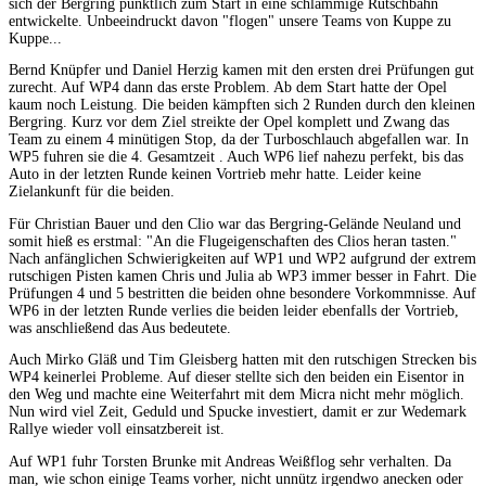
sich der Bergring pünktlich zum Start in eine schlammige Rutschbahn
entwickelte. Unbeeindruckt davon "flogen" unsere Teams von Kuppe zu
Kuppe...
Bernd Knüpfer und Daniel Herzig kamen mit den ersten drei Prüfungen gut
zurecht. Auf WP4 dann das erste Problem. Ab dem Start hatte der Opel
kaum noch Leistung. Die beiden kämpften sich 2 Runden durch den kleinen
Bergring. Kurz vor dem Ziel streikte der Opel komplett und Zwang das
Team zu einem 4 minütigen Stop, da der Turboschlauch abgefallen war. In
WP5 fuhren sie die 4. Gesamtzeit . Auch WP6 lief nahezu perfekt, bis das
Auto in der letzten Runde keinen Vortrieb mehr hatte. Leider keine
Zielankunft für die beiden.
Für Christian Bauer und den Clio war das Bergring-Gelände Neuland und
somit hieß es erstmal: "An die Flugeigenschaften des Clios heran tasten."
Nach anfänglichen Schwierigkeiten auf WP1 und WP2 aufgrund der extrem
rutschigen Pisten kamen Chris und Julia ab WP3 immer besser in Fahrt. Die
Prüfungen 4 und 5 bestritten die beiden ohne besondere Vorkommnisse. Auf
WP6 in der letzten Runde verlies die beiden leider ebenfalls der Vortrieb,
was anschließend das Aus bedeutete.
Auch Mirko Gläß und Tim Gleisberg hatten mit den rutschigen Strecken bis
WP4 keinerlei Probleme. Auf dieser stellte sich den beiden ein Eisentor in
den Weg und machte eine Weiterfahrt mit dem Micra nicht mehr möglich.
Nun wird viel Zeit, Geduld und Spucke investiert, damit er zur Wedemark
Rallye wieder voll einsatzbereit ist.
Auf WP1 fuhr Torsten Brunke mit Andreas Weißflog sehr verhalten. Da
man, wie schon einige Teams vorher, nicht unnütz irgendwo anecken oder